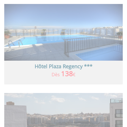
Hôtel Plaza Regency ***
138
Dès
€