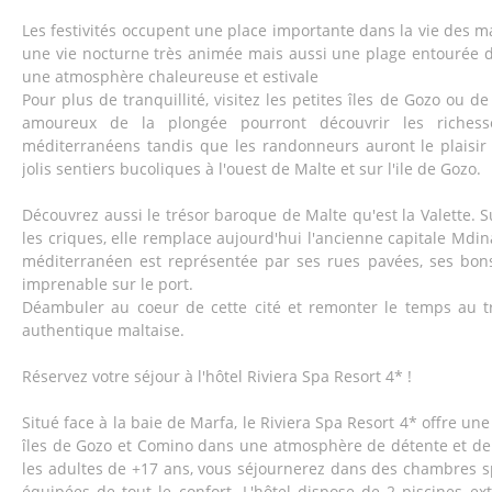
Les festivités occupent une place importante dans la vie des ma
une vie nocturne très animée mais aussi une plage entourée 
une atmosphère chaleureuse et estivale
Pour plus de tranquillité, visitez les petites îles de Gozo ou de
amoureux de la plongée pourront découvrir les riches
méditerranéens tandis que les randonneurs auront le plaisir
jolis sentiers bucoliques à l'ouest de Malte et sur l'ile de Gozo.
Découvrez aussi le trésor baroque de Malte qu'est la Valette. 
les criques, elle remplace aujourd'hui l'ancienne capitale Mdin
méditerranéen est représentée par ses rues pavées, ses bons
imprenable sur le port.
Déambuler au coeur de cette cité et remonter le temps au tr
authentique maltaise.
Réservez votre séjour à l'hôtel Riviera Spa Resort 4* !
Situé face à la baie de Marfa, le Riviera Spa Resort 4* offre un
îles de Gozo et Comino dans une atmosphère de détente et de
les adultes de +17 ans, vous séjournerez dans des chambres 
équipées de tout le confort. L'hôtel dispose de 2 piscines ex