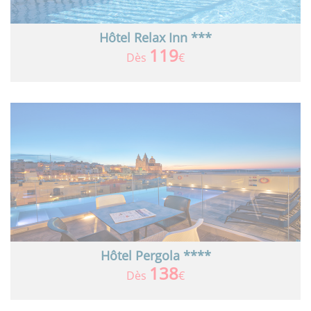
Hôtel Relax Inn ***
119
Dès
€
Hôtel Pergola ****
138
Dès
€