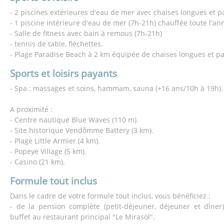
- 2 piscines extérieures d'eau de mer avec chaises longues et p
- 1 piscine intérieure d'eau de mer (7h-21h) chauffée toute l'an
- Salle de fitness avec bain à remous (7h-21h)
- tennis de table, fléchettes.
- Plage Paradise Beach à 2 km équipée de chaises longues et pa
Sports et loisirs payants
- Spa : massages et soins, hammam, sauna (+16 ans/10h à 19h).
A proximité :
- Centre nautique Blue Waves (110 m).
- Site historique Vendômme Battery (3 km).
- Plage Little Armier (4 km).
- Popeye Village (5 km).
- Casino (21 km).
Formule tout inclus
Dans le cadre de votre formule tout inclus, vous bénéficiez :
- de la pension complète (petit-déjeuner, déjeuner et dîner
buffet au restaurant principal "Le Mirasol".