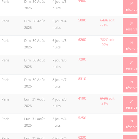
448€
Paris
Dim. 30 Août
4 jours/3
Je
2026
nuits
réserve
508€
643€
soit
Paris
Dim. 30 Août
5 jours/4
Je
-21%
2026
nuits
réserve
626€
782€
soit
Paris
Dim. 30 Août
6 jours/5
Je
-20%
2026
nuits
réserve
728€
Paris
Dim. 30 Août
7 jours/6
Je
2026
nuits
réserve
831€
Paris
Dim. 30 Août
8 jours/7
Je
2026
nuits
réserve
410€
513€
soit
Paris
Lun. 31 Août
4 jours/3
Je
-21%
2026
nuits
réserve
525€
Paris
Lun. 31 Août
5 jours/4
Je
2026
nuits
réserve
623€
Paris
Lun. 31 Août
6 jours/5