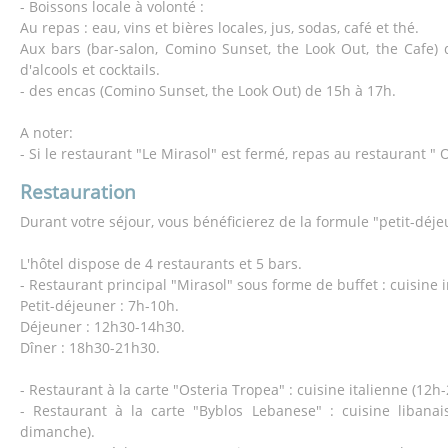
- Boissons locale à volonté :
Au repas : eau, vins et bières locales, jus, sodas, café et thé.
Aux bars (bar-salon, Comino Sunset, the Look Out, the Cafe) 
d'alcools et cocktails.
- des encas (Comino Sunset, the Look Out) de 15h à 17h.
A noter:
- Si le restaurant "Le Mirasol" est fermé, repas au restaurant " 
Restauration
Durant votre séjour, vous bénéficierez de la formule "petit-déje
L'hôtel dispose de 4 restaurants et 5 bars.
- Restaurant principal "Mirasol" sous forme de buffet : cuisine i
Petit-déjeuner : 7h-10h.
Déjeuner : 12h30-14h30.
Dîner : 18h30-21h30.
- Restaurant à la carte "Osteria Tropea" : cuisine italienne (12h-
- Restaurant à la carte "Byblos Lebanese" : cuisine libanai
dimanche).