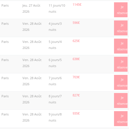
1145€
Paris
Jeu. 27 Août
11 jours/10
Je
2026
nuits
réserve
596€
Paris
Ven. 28 Août
4 jours/3
Je
2026
nuits
réserve
625€
Paris
Ven. 28 Août
5 jours/4
Je
2026
nuits
réserve
638€
Paris
Ven. 28 Août
6 jours/5
Je
2026
nuits
réserve
703€
Paris
Ven. 28 Août
7 jours/6
Je
2026
nuits
réserve
827€
Paris
Ven. 28 Août
8 jours/7
Je
2026
nuits
réserve
935€
Paris
Ven. 28 Août
9 jours/8
Je
2026
nuits
réserve