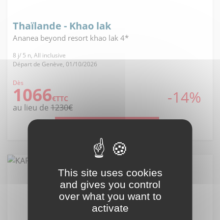
Thaïlande - Khao lak
Ananea beyond resort khao lak 4*
8 j/ 5 n, All inclusive
Départ de Genève, 01/10/2026
Dès
1066
-14%
€TTC
au lieu de
1230€
Voir l'offre
This site uses cookies
and gives you control
over what you want to
activate