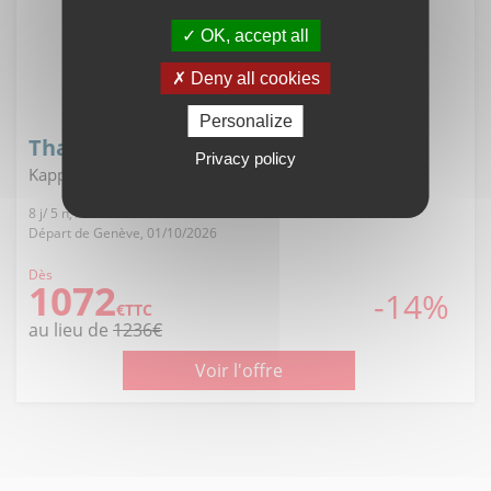
OK, accept all
Deny all cookies
Personalize
Thaïlande - Khao lak
Privacy policy
Kappa club thai beach resort 5*
8 j/ 5 n, All inclusive
Départ de Genève, 01/10/2026
Dès
1072
-14%
€TTC
au lieu de
1236€
Voir l'offre