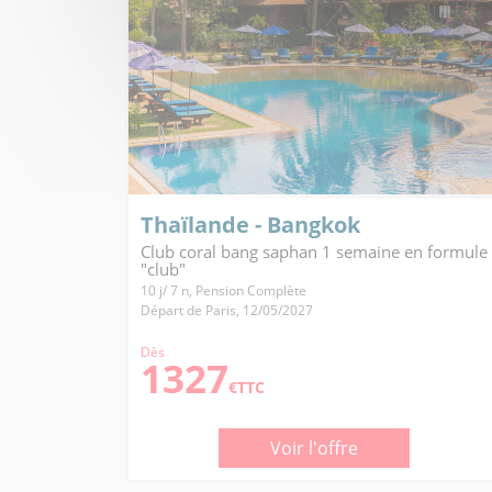
Thaïlande - Bangkok
Club coral bang saphan 1 semaine en formule
"club"
10 j/ 7 n, Pension Complète
Départ de Paris, 12/05/2027
Dès
1327
€TTC
Voir l'offre