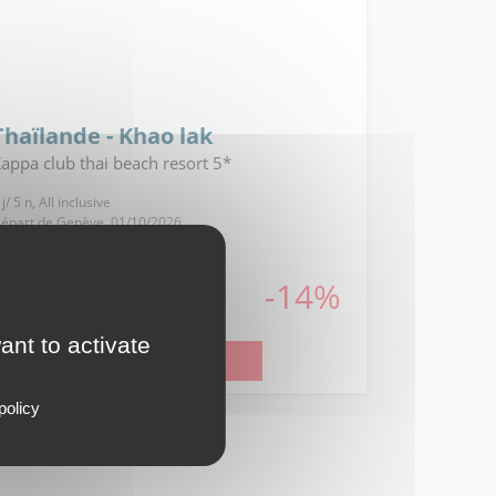
Thaïlande - Khao lak
appa club thai beach resort 5*
 j/ 5 n, All inclusive
épart de Genève, 01/10/2026
ès
1072
-14%
€TTC
u lieu de
1236€
ant to activate
Voir l'offre
policy