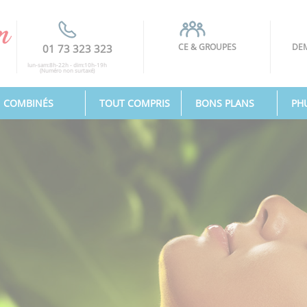
CE & GROUPES
DEM
01 73 323 323
lun-sam:8h-22h - dim:10h-19h
(Numéro non surtaxé)
COMBINÉS
TOUT COMPRIS
BONS PLANS
PH