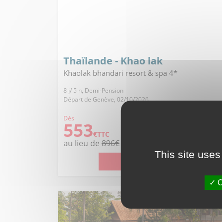
Thaïlande - Khao lak
Khaolak bhandari resort & spa 4*
8 j/ 5 n, Demi-Pension
Départ de Genève, 02/10/2026
Dès
553
-39%
€TTC
au lieu de
896€
This site uses
Voir l'offre
O