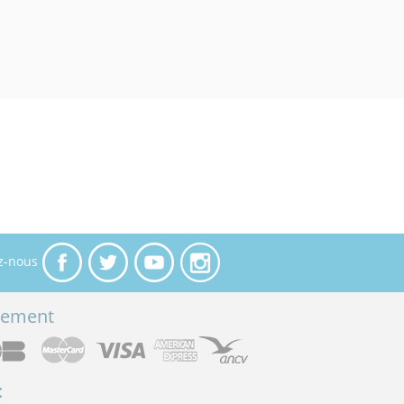
z-nous
iement
: