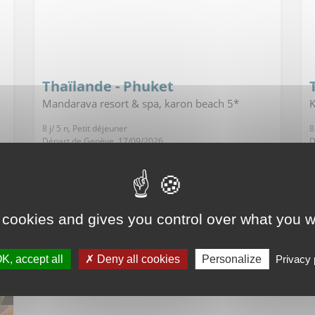
Thaïlande - Phuket
Mandarava resort & spa, karon beach 5*
K
8 j/ 5 n, Petit déjeuner
8
Départ de Genève, 17/09/2026
D
Dès
D
633
-32%
€TTC
au lieu de
924€
a
 cookies and gives you control over what you w
Voir l'offre
K, accept all
Deny all cookies
Personalize
Privacy 