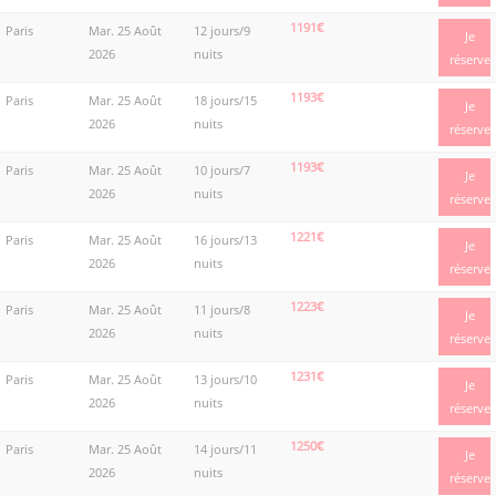
1191€
Paris
Mar. 25 Août
12 jours/9
Je
2026
nuits
réserve
1193€
Paris
Mar. 25 Août
18 jours/15
Je
2026
nuits
réserve
1193€
Paris
Mar. 25 Août
10 jours/7
Je
2026
nuits
réserve
1221€
Paris
Mar. 25 Août
16 jours/13
Je
2026
nuits
réserve
1223€
Paris
Mar. 25 Août
11 jours/8
Je
2026
nuits
réserve
1231€
Paris
Mar. 25 Août
13 jours/10
Je
2026
nuits
réserve
1250€
Paris
Mar. 25 Août
14 jours/11
Je
2026
nuits
réserve