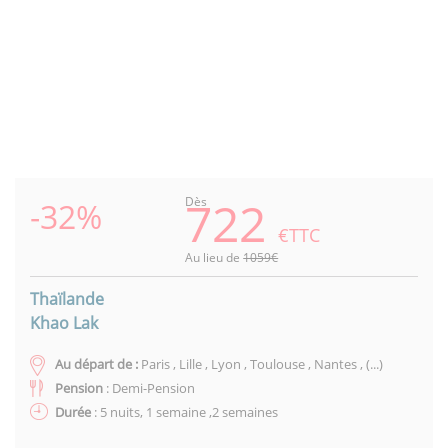
Previous
Next
722
Dès
-32%
€TTC
Au lieu de
1059€
Thaïlande
Khao Lak
Au départ de :
Paris , Lille , Lyon , Toulouse , Nantes , (...)
Pension
: Demi-Pension
Durée
: 5 nuits, 1 semaine ,2 semaines