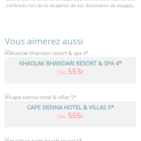
confirmés lors de la réception de vos documents de voyages.
Vous aimerez aussi
KHAOLAK BHANDARI RESORT & SPA 4*
553
Dès
€
CAPE SIENNA HOTEL & VILLAS 5*
555
Dès
€