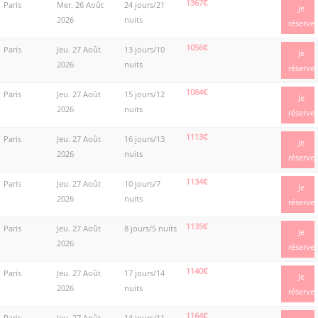
1367€
Paris
Mer. 26 Août
24 jours/21
Je
2026
nuits
réserve
1056€
Paris
Jeu. 27 Août
13 jours/10
Je
2026
nuits
réserve
1084€
Paris
Jeu. 27 Août
15 jours/12
Je
2026
nuits
réserve
1113€
Paris
Jeu. 27 Août
16 jours/13
Je
2026
nuits
réserve
1134€
Paris
Jeu. 27 Août
10 jours/7
Je
2026
nuits
réserve
1135€
Paris
Jeu. 27 Août
8 jours/5 nuits
Je
2026
réserve
1140€
Paris
Jeu. 27 Août
17 jours/14
Je
2026
nuits
réserve
1164€
Paris
Jeu. 27 Août
14 jours/11