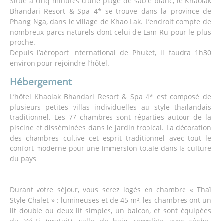
Situé à cinq minutes d’une plage de sable blanc, le Khaolak
Bhandari Resort & Spa 4* se trouve dans la province de
Phang Nga, dans le village de Khao Lak. L’endroit compte de
nombreux parcs naturels dont celui de Lam Ru pour le plus
proche.
Depuis l’aéroport international de Phuket, il faudra 1h30
environ pour rejoindre l’hôtel.
Hébergement
L’hôtel Khaolak Bhandari Resort & Spa 4* est composé de
plusieurs petites villas individuelles au style thaïlandais
traditionnel. Les 77 chambres sont réparties autour de la
piscine et disséminées dans le jardin tropical. La décoration
des chambres cultive cet esprit traditionnel avec tout le
confort moderne pour une immersion totale dans la culture
du pays.
Durant votre séjour, vous serez logés en chambre « Thaï
Style Chalet » : lumineuses et de 45 m², les chambres ont un
lit double ou deux lit simples, un balcon, et sont équipées
du Wi-Fi (gratuit), salle de bain complète avec sèche-