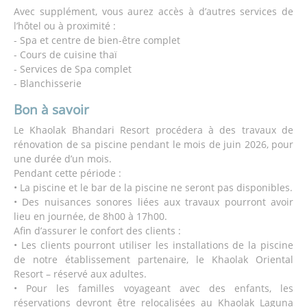
Avec supplément, vous aurez accès à d’autres services de
l’hôtel ou à proximité :
- Spa et centre de bien-être complet
- Cours de cuisine thaï
- Services de Spa complet
- Blanchisserie
Bon à savoir
Le Khaolak Bhandari Resort procédera à des travaux de
rénovation de sa piscine pendant le mois de juin 2026, pour
une durée d’un mois.
Pendant cette période :
• La piscine et le bar de la piscine ne seront pas disponibles.
• Des nuisances sonores liées aux travaux pourront avoir
lieu en journée, de 8h00 à 17h00.
Afin d’assurer le confort des clients :
• Les clients pourront utiliser les installations de la piscine
de notre établissement partenaire, le Khaolak Oriental
Resort – réservé aux adultes.
• Pour les familles voyageant avec des enfants, les
réservations devront être relocalisées au Khaolak Laguna