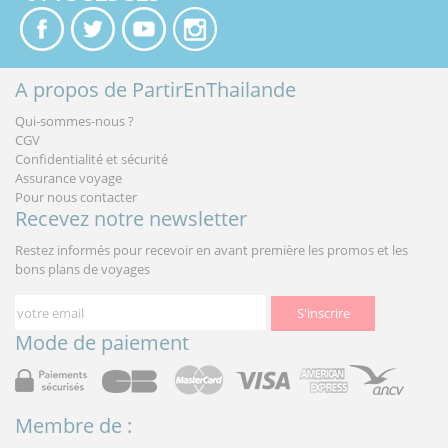
A propos de PartirEnThailande
Qui-sommes-nous ?
CGV
Confidentialité et sécurité
Assurance voyage
Pour nous contacter
Recevez notre newsletter
Restez informés pour recevoir en avant première les promos et les
bons plans de voyages
S'inscrire
Mode de paiement
Membre de :