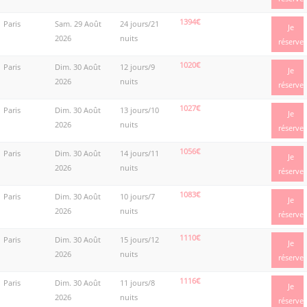
1394€
Paris
Sam. 29 Août
24 jours/21
Je
2026
nuits
réserve
1020€
Paris
Dim. 30 Août
12 jours/9
Je
2026
nuits
réserve
1027€
Paris
Dim. 30 Août
13 jours/10
Je
2026
nuits
réserve
1056€
Paris
Dim. 30 Août
14 jours/11
Je
2026
nuits
réserve
1083€
Paris
Dim. 30 Août
10 jours/7
Je
2026
nuits
réserve
1110€
Paris
Dim. 30 Août
15 jours/12
Je
2026
nuits
réserve
1116€
Paris
Dim. 30 Août
11 jours/8
Je
2026
nuits
réserve