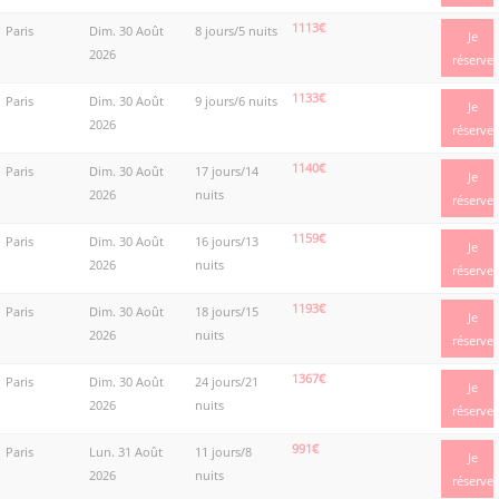
1113€
Paris
Dim. 30 Août
8 jours/5 nuits
Je
2026
réserve
1133€
Paris
Dim. 30 Août
9 jours/6 nuits
Je
2026
réserve
1140€
Paris
Dim. 30 Août
17 jours/14
Je
2026
nuits
réserve
1159€
Paris
Dim. 30 Août
16 jours/13
Je
2026
nuits
réserve
1193€
Paris
Dim. 30 Août
18 jours/15
Je
2026
nuits
réserve
1367€
Paris
Dim. 30 Août
24 jours/21
Je
2026
nuits
réserve
991€
Paris
Lun. 31 Août
11 jours/8
Je
2026
nuits
réserve