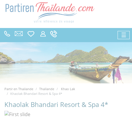
☰
Partir en Thailande
Thaïlande
Khao Lak
Khaolak Bhandari Resort & Spa 4*
Khaolak Bhandari Resort & Spa 4*