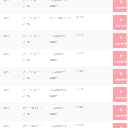
Je
2026
nuits
réserve
1165€
Paris
Jeu. 27 Août
9 jours/6 nuits
Je
2026
réserve
1201€
Paris
Jeu. 27 Août
11 jours/8
Je
2026
nuits
réserve
1221€
Paris
Jeu. 27 Août
18 jours/15
Je
2026
nuits
réserve
1228€
Paris
Jeu. 27 Août
12 jours/9
Je
2026
nuits
réserve
1367€
Paris
Jeu. 27 Août
24 jours/21
Je
2026
nuits
réserve
1110€
Paris
Ven. 28 Août
15 jours/12
Je
2026
nuits
réserve
1132€
Paris
Ven. 28 Août
14 jours/11
Je