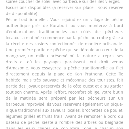
soirée coucher de soleil avec barbecue sur des îles vierges.
Excursions disponibles (à réserver sur place - sous réserve
de disponibilité)
Pêche traditionnelle : Vous rejoindrez un village de pêche
authentique près de Kuraburi, où vous monterez à bord
d’embarcations traditionnelles aux côtés des pêcheurs
locaux. La matinée commence par la pêche au crabe grâce à
la récolte des casiers confectionnés de manière artisanale.
Une première partie de pêche qui se déroule au cœur de la
mangrove, un milieu préservé où la nature a repris ses
droits et où les paysages paraissent tout droit venus
d’Amazonie. Vous essayerez la pêche traditionnelle au filet
directement depuis la plage de Koh Prathong. Cette île
habitée mais très sauvage et méconnue des touristes, fait
partie des joyaux préservés de la côte ouest et a su garder
tout son charme. Après l’effort, reconfort oblige, votre butin
de la matinée sera préparé par les pêcheurs sur un
barbecue improvisé. Ils vous réservent également un pique-
nique traditionnel aux saveurs locales, brochettes de poulet,
légumes grillés et fruits frais. Avant de remonter à bord du
bateau de pêche, sieste à l’ombre des arbres ou baignade
dans les eaux claires de Koh Phra Tong, à chacun son