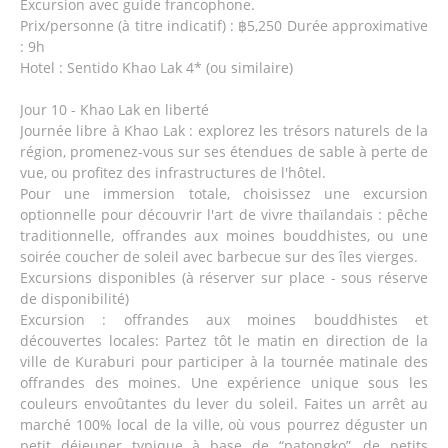
Excursion avec guide francophone.
Prix/personne (à titre indicatif) : ฿5,250 Durée approximative
: 9h
Hotel : Sentido Khao Lak 4* (ou similaire)
Jour 10 - Khao Lak en liberté
Journée libre à Khao Lak : explorez les trésors naturels de la
région, promenez-vous sur ses étendues de sable à perte de
vue, ou profitez des infrastructures de l'hôtel.
Pour une immersion totale, choisissez une excursion
optionnelle pour découvrir l'art de vivre thaïlandais : pêche
traditionnelle, offrandes aux moines bouddhistes, ou une
soirée coucher de soleil avec barbecue sur des îles vierges.
Excursions disponibles (à réserver sur place - sous réserve
de disponibilité)
Excursion : offrandes aux moines bouddhistes et
découvertes locales: Partez tôt le matin en direction de la
ville de Kuraburi pour participer à la tournée matinale des
offrandes des moines. Une expérience unique sous les
couleurs envoûtantes du lever du soleil. Faites un arrêt au
marché 100% local de la ville, où vous pourrez déguster un
petit déjeuner typique à base de “patongko”, de petits