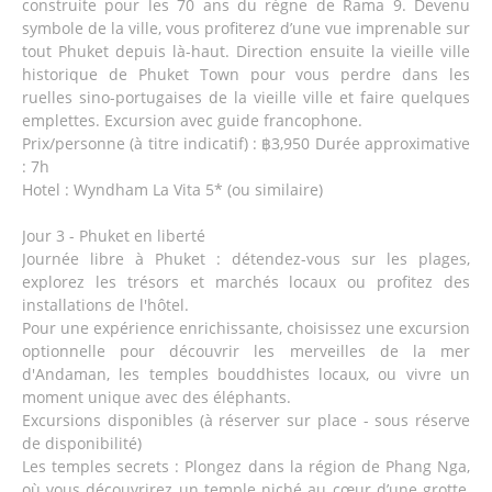
construite pour les 70 ans du règne de Rama 9. Devenu
symbole de la ville, vous profiterez d’une vue imprenable sur
tout Phuket depuis là-haut. Direction ensuite la vieille ville
historique de Phuket Town pour vous perdre dans les
ruelles sino-portugaises de la vieille ville et faire quelques
emplettes. Excursion avec guide francophone.
Prix/personne (à titre indicatif) : ฿3,950 Durée approximative
: 7h
Hotel : Wyndham La Vita 5* (ou similaire)
Jour 3 - Phuket en liberté
Journée libre à Phuket : détendez-vous sur les plages,
explorez les trésors et marchés locaux ou profitez des
installations de l'hôtel.
Pour une expérience enrichissante, choisissez une excursion
optionnelle pour découvrir les merveilles de la mer
d'Andaman, les temples bouddhistes locaux, ou vivre un
moment unique avec des éléphants.
Excursions disponibles (à réserver sur place - sous réserve
de disponibilité)
Les temples secrets : Plongez dans la région de Phang Nga,
où vous découvrirez un temple niché au cœur d’une grotte,