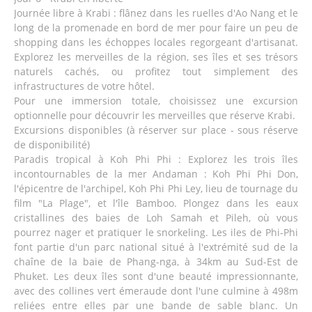
Journée libre à Krabi : flânez dans les ruelles d'Ao Nang et le
long de la promenade en bord de mer pour faire un peu de
shopping dans les échoppes locales regorgeant d'artisanat.
Explorez les merveilles de la région, ses îles et ses trésors
naturels cachés, ou profitez tout simplement des
infrastructures de votre hôtel.
Pour une immersion totale, choisissez une excursion
optionnelle pour découvrir les merveilles que réserve Krabi.
Excursions disponibles (à réserver sur place - sous réserve
de disponibilité)
Paradis tropical à Koh Phi Phi : Explorez les trois îles
incontournables de la mer Andaman : Koh Phi Phi Don,
l'épicentre de l'archipel, Koh Phi Phi Ley, lieu de tournage du
film "La Plage", et l'île Bamboo. Plongez dans les eaux
cristallines des baies de Loh Samah et Pileh, où vous
pourrez nager et pratiquer le snorkeling. Les iles de Phi-Phi
font partie d'un parc national situé à l'extrémité sud de la
chaîne de la baie de Phang-nga, à 34km au Sud-Est de
Phuket. Les deux îles sont d'une beauté impressionnante,
avec des collines vert émeraude dont l'une culmine à 498m
reliées entre elles par une bande de sable blanc. Un