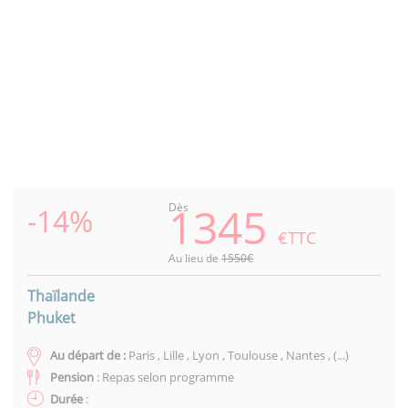
Previous
Next
1345
Dès
-14%
€TTC
Au lieu de
1550€
Thaïlande
Phuket
Au départ de :
Paris , Lille , Lyon , Toulouse , Nantes , (...)
Pension
: Repas selon programme
Durée
: