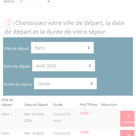
Bébés
2
Choississez votre ville de départ, la date
de départ et la durée de votre séjour
Ville de départ
Date de départ
Durée du sejour
Ville de
départ
Date de Départ
Durée
PrixTT/Pers.
Réduction
1602€
Paris
Mar. 25 Août
13 jours/10
Je
2026
nuits
réserve
1593€
Paris
Mer. 26 Août
13 jours/10
Je